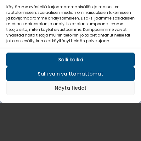
Suomen suurin maanpuolustuksen
Käytämme evästeitä tarjoamamme sisällön ja mainosten
räätälöimiseen, sosiaalisen median ominaisuuksien tukemiseen
tukena oleva vapaaehtoisjärjestö.
ja kävijämäärämme analysoimiseen. Lisäksi jaamme sosiaalisen
median, mainosalan ja analytiikka-alan kumppaneillemme
Jäsenmaksulla (25–70
tietoja siitä, miten käytät sivustoamme. Kumppanimme voivat
€/kalenterivuosi) pääset mukaan
yhdistää näitä tietoja muihin tietoihin, joita olet antanut heille tai
joita on kerätty, kun olet käyttänyt heidän palvelujaan.
toimintaamme.
Salli kaikki
LIITY JÄSENEKSI
Salli vain välttämättömät
Näytä tiedot
Muhoksen Reserviläiset ry